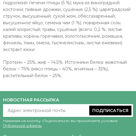
гидролизат печени птицы (5 %); мука из виноградной
косточки; пивные дрожжи, сушёные (2,5 %); цареградский
стручок, высушенный; сухой жом, обессахаренный;
высушенное яйцо; cемена чии (1 %); поваренная соль;
калий хлористый; травы, сушёные (всего: 0,2 %; листья
крапивы, корень горечавки, золототысячник, ромашка,
фенхель, тмин, омела, тысячелистник, листья ежевики);
экстракт юкки
Протеин – 25%, жир – 14,5%. Источники белка: животный
белок – 75% (мясо птицы – 40%, ягнятина – 35%),
растительный белок – 25%.
НОВОСТНАЯ РАССЫЛКА
ПОДПИСАТЬСЯ
Нажимая на кнопку «Подписаться» вы принимаете условия
Публичной оферты
.