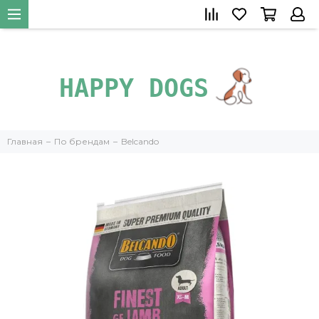
+79266385219
">
Главная
По брендам
Belcando