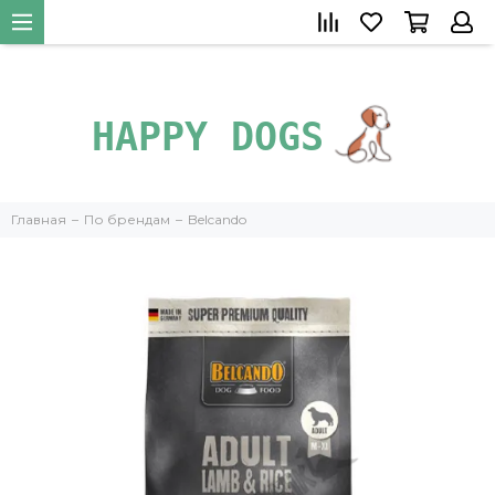
+79266385219
">
Главная
По брендам
Belcando