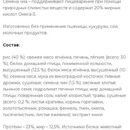
Семена чиа – поддерживают пищеварение при помощи
природных слизистых веществ и содержат 20% жирных
кислот Омега-3.
Изготовлено без применения пшеницы, кукурузы, сои,
молочных продуктов.
Состав:
рис (40 %); свежее мясо ягнёнка, печень, лёгкие (всего: 30
%); белок домашней птицы, пониженной зольности,
высушенный (12,5 %); белок мяса ягнёнка, высушенный (10
%); семена овса; мука из виноградной косточки; пивные
дрожжи, сушёные; cемена чии (1,5 %); овсяные хлопья;
льняное семя; гидролизат печени птицы; жир домашней
птицы; поваренная соль; калий хлористый; травы, сушёные
(всего: 0,2 %; листья крапивы, корень горечавки,
золототысячник, ромашка, фенхель, тмин, омела,
тысячелистник, листья ежевики); экстракт юкки.
Протеин – 23%, жир – 12,5%. Источники белка: животный