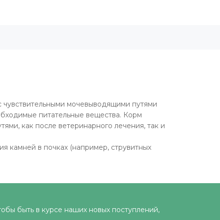
м с чувствительными мочевыводящими путями
еобходимые питательные вещества. Корм
тями, как после ветеринарного лечения, так и
я камней в почках (например, струвитных
тобы быть в курсе наших новых поступлений,