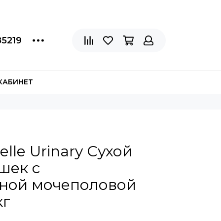
85219
КАБИНЕТ
lle Urinary Сухой
шек с
ьной мочеполовой
кг