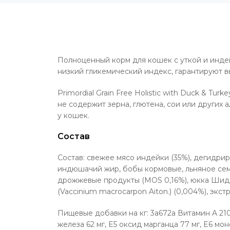
Полноценный корм для кошек с уткой и инде
низкий гликемический индекс, гарантируют в
Primordial Grain Free Holistic with Duck & Turke
не содержит зерна, глютена, сои или других
у кошек.
Состав
Состав: свежее мясо индейки (35%), дегидрир
индюшачий жир, бобы кормовые, льняное семя 
дрожжевые продукты (MOS 0,16%), юкка Шидиге
(Vaccinium macrocarpon Aiton.) (0,004%), экст
Пищевые добавки на кг: 3a672a Витамин A 210
железа 62 мг, E5 оксид марганца 77 мг, E6 мон