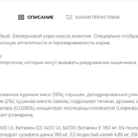
ОПИСАНИЕ
ХАРАКТЕРИСТИКИ
йкой. Беззерновой корм класса холистик. Специально отоб
ысокую аппетитность и перевариваемость корма.
y:
 аллергенов, которые могут вызывать раздражение кишечника,
ованное куриное мясо (16%), горошек, дегидрированное утин
(2%), сушеная мякоть свеклы, гидролизат печени, дрожжи, м
ра (0,0265%), концентрат леспедецы головчатой (Lespediza c
ракт розмарина.
00 UI, Витамин D3 1400 UI, 3a700 Витамин E 180 мг, E4 пента
огидрат сульфата цинка 186 мг, E2 йодистый калий 4,85 мг, E8 